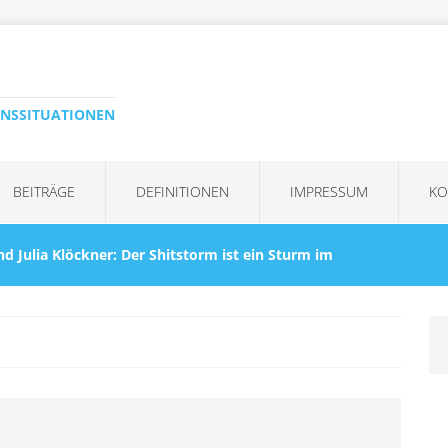
ENSSITUATIONEN
BEITRÄGE
DEFINITIONEN
IMPRESSUM
KO
nd Julia Klöckner: Der Shitstorm ist ein Sturm im
KRISEN
Kommentar“ ist immer die falsche Reaktion – auf
eagiert werden
KRISENBEWÄLTIGUNG