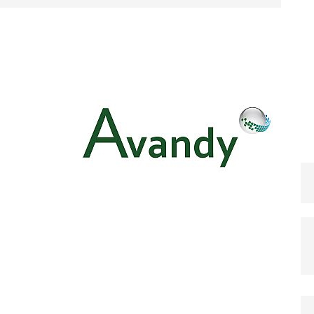
ternehmen aus dem neuen United-Fall für das
rnen können
KRISENMANAGEMENT
 Airlines mit PR-Desaster: So behandelt man keine
KTUELLE KRISEN
ber Krisenkommunikation: Zusammenarbeit mit den
ituationen
KRISENBEWÄLTIGUNG