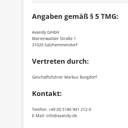
Angaben gemäß § 5 TMG:
Was Un
[ 12. April 2017 ]
Avandy GmbH
Krisenmanagement le
Marienwalder Straße 1
31020 Salzhemmendorf
United
[ 11. April 2017 ]
Vertreten durch:
zahlenden Kunden
A
Geschäftsführer Markus Burgdorf
Ratge
[ 17. März 2023 ]
Kontakt:
Medien in kritischen S
Telefon: +49 (0) 5186 941 212-0
E-Mail: info@avandy.de