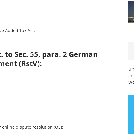
ue Added Tax Act:
. to Sec. 55, para. 2 German
ment (RstV):
Um
en
Wo
online dispute resolution (OS):