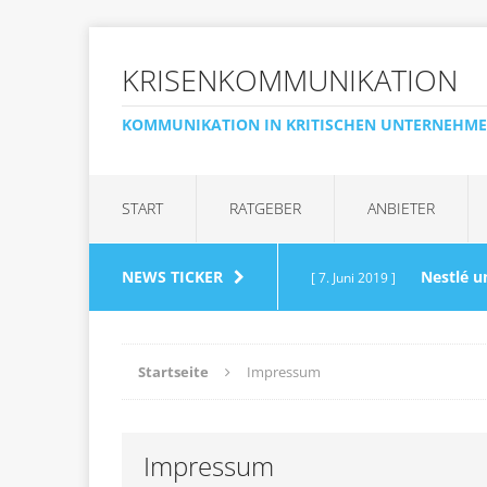
KRISENKOMMUNIKATION
KOMMUNIKATION IN KRITISCHEN UNTERNEHM
START
RATGEBER
ANBIETER
NEWS TICKER
Nestlé u
[ 7. Juni 2019 ]
Wasserglas
AKTUELLE 
Startseite
Impressum
„Kein 
[ 20. April 2017 ]
Impressum
Anfragen muss zügig r