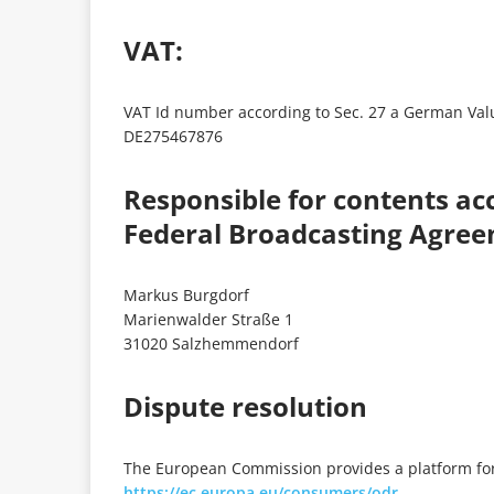
VAT:
VAT Id number according to Sec. 27 a German Val
DE275467876
Responsible for contents acc
Federal Broadcasting Agree
Markus Burgdorf
Marienwalder Straße 1
31020 Salzhemmendorf
Dispute resolution
The European Commission provides a platform for 
https://ec.europa.eu/consumers/odr
.