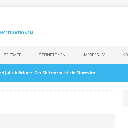
ENSSITUATIONEN
BEITRÄGE
DEFINITIONEN
IMPRESSUM
KO
nd Julia Klöckner: Der Shitstorm ist ein Sturm im
KRISEN
Kommentar“ ist immer die falsche Reaktion – auf
eagiert werden
KRISENBEWÄLTIGUNG