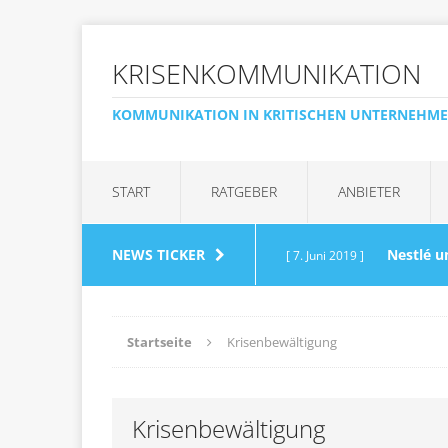
KRISENKOMMUNIKATION
KOMMUNIKATION IN KRITISCHEN UNTERNEHM
START
RATGEBER
ANBIETER
NEWS TICKER
Nestlé u
[ 7. Juni 2019 ]
Wasserglas
AKTUELLE 
Startseite
Krisenbewältigung
„Kein 
[ 20. April 2017 ]
Krisenbewältigung
Anfragen muss zügig r