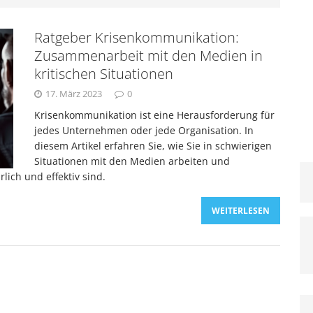
Ratgeber Krisenkommunikation:
ternehmen aus dem neuen United-Fall für das
Zusammenarbeit mit den Medien in
kritischen Situationen
rnen können
KRISENMANAGEMENT
17. März 2023
0
Krisenkommunikation ist eine Herausforderung für
 Airlines mit PR-Desaster: So behandelt man keine
jedes Unternehmen oder jede Organisation. In
diesem Artikel erfahren Sie, wie Sie in schwierigen
Situationen mit den Medien arbeiten und
KTUELLE KRISEN
lich und effektiv sind.
ber Krisenkommunikation: Zusammenarbeit mit den
WEITERLESEN
ituationen
KRISENBEWÄLTIGUNG