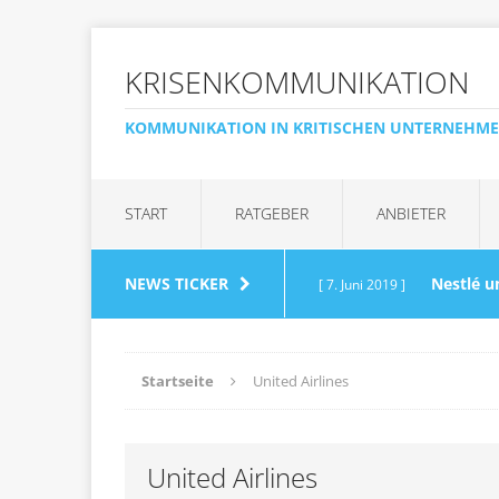
KRISENKOMMUNIKATION
KOMMUNIKATION IN KRITISCHEN UNTERNEHM
START
RATGEBER
ANBIETER
NEWS TICKER
Nestlé u
[ 7. Juni 2019 ]
Wasserglas
AKTUELLE 
Startseite
United Airlines
„Kein 
[ 20. April 2017 ]
United Airlines
Anfragen muss zügig r