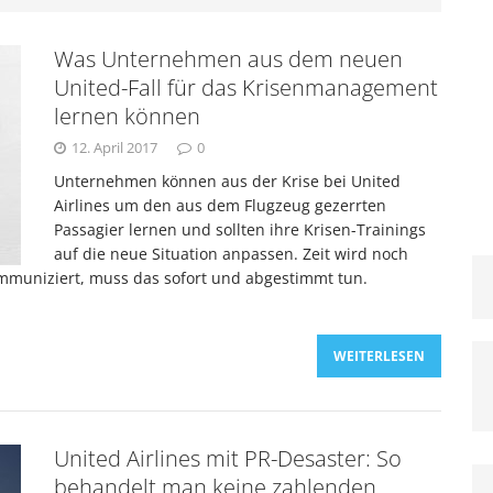
Was Unternehmen aus dem neuen
ternehmen aus dem neuen United-Fall für das
United-Fall für das Krisenmanagement
lernen können
rnen können
KRISENMANAGEMENT
12. April 2017
0
Unternehmen können aus der Krise bei United
 Airlines mit PR-Desaster: So behandelt man keine
Airlines um den aus dem Flugzeug gezerrten
Passagier lernen und sollten ihre Krisen-Trainings
auf die neue Situation anpassen. Zeit wird noch
KTUELLE KRISEN
kommuniziert, muss das sofort und abgestimmt tun.
ber Krisenkommunikation: Zusammenarbeit mit den
WEITERLESEN
ituationen
KRISENBEWÄLTIGUNG
United Airlines mit PR-Desaster: So
behandelt man keine zahlenden