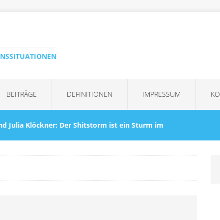
ENSSITUATIONEN
BEITRÄGE
DEFINITIONEN
IMPRESSUM
KO
nd Julia Klöckner: Der Shitstorm ist ein Sturm im
KRISEN
Kommentar“ ist immer die falsche Reaktion – auf
eagiert werden
KRISENBEWÄLTIGUNG