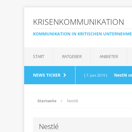
KRISENKOMMUNIKATION
KOMMUNIKATION IN KRITISCHEN UNTERNEHM
START
RATGEBER
ANBIETER
NEWS TICKER
Nestlé u
[ 7. Juni 2019 ]
Wasserglas
AKTUELLE 
Startseite
Nestlé
„Kein 
[ 20. April 2017 ]
Nestlé
Anfragen muss zügig r