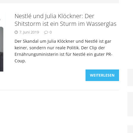
Nestlé und Julia Klöckner: Der
ternehmen aus dem neuen United-Fall für das
Shitstorm ist ein Sturm im Wasserglas
7. Juni 2019
0
rnen können
KRISENMANAGEMENT
Der Skandal um Julia Klöckner und Nestlé ist gar
keiner, sondern nur reale Politik. Der Clip der
 Airlines mit PR-Desaster: So behandelt man keine
Ernährungsministerin ist für Nestlé ein guter PR-
Coup.
KTUELLE KRISEN
WEITERLESEN
ber Krisenkommunikation: Zusammenarbeit mit den
ituationen
KRISENBEWÄLTIGUNG