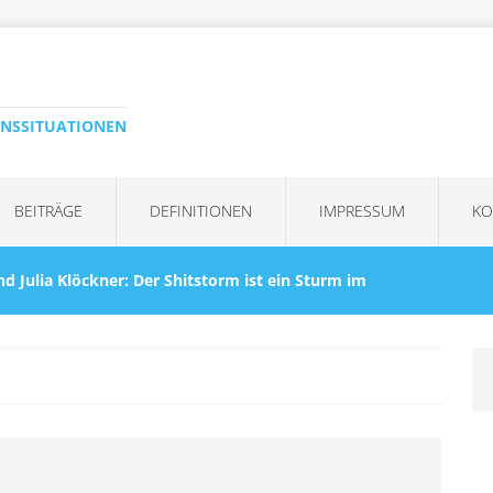
ENSSITUATIONEN
BEITRÄGE
DEFINITIONEN
IMPRESSUM
KO
nd Julia Klöckner: Der Shitstorm ist ein Sturm im
KRISEN
Kommentar“ ist immer die falsche Reaktion – auf
eagiert werden
KRISENBEWÄLTIGUNG