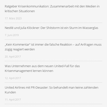
Ratgeber Krisenkommunikation: Zusammenarbeit mit den Medien in
kritischen Situationen
17. März 2023
Nestlé und Julia Klöckner: Der Shitstorm ist ein Sturm im Wasserglas
7. Juni 2019
„Kein Kommentar“ ist immer die falsche Reaktion – auf Anfragen muss
zügig reagiert werden
20. April 2017
Was Unternehmen aus dem neuen United-Fall für das
Krisenmanagement lernen können
12. April 2017
United Airlines mit PR-Desaster: So behandelt man keine zahlenden
Kunden
11. April 2017