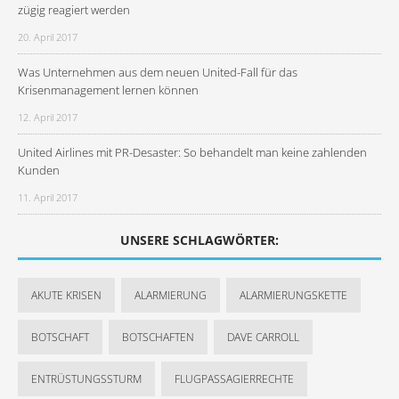
zügig reagiert werden
20. April 2017
Was Unternehmen aus dem neuen United-Fall für das
Krisenmanagement lernen können
12. April 2017
United Airlines mit PR-Desaster: So behandelt man keine zahlenden
Kunden
11. April 2017
UNSERE SCHLAGWÖRTER:
AKUTE KRISEN
ALARMIERUNG
ALARMIERUNGSKETTE
BOTSCHAFT
BOTSCHAFTEN
DAVE CARROLL
ENTRÜSTUNGSSTURM
FLUGPASSAGIERRECHTE