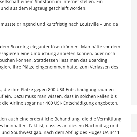
ellschaft einem Shitstorm im Internet stellen. Ein
n und aus dem Flugzeug geschleift worden.
 musste dringend und kurzfristig nach Louisville – und da
or dem Boarding eleganter lösen können. Man hätte vor dem
assagieren eine Umbuchung anbieten können, oder noch
mbuchen können. Stattdessen liess man das Boarding
agiere ihre Plätze eingenommen hatte, zum Verlassen des
s, die ihre Plätze gegen 800 US$ Entschädigung räumen
auf ein. Dazu muss man wissen, dass in solchen Fällen bis
e die Airline sogar nur 400 US$ Entschädigung angeboten.
tion auch eine ordentliche Behandlung, die die Vermittlung
es beinhalten. Fakt ist, dass es an diesem Nachmittag und
s und Southwest gab, nach dem Abflug des Fluges UA 3411