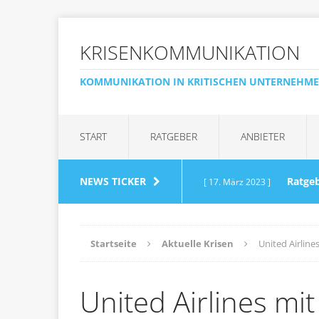
KRISENKOMMUNIKATION
KOMMUNIKATION IN KRITISCHEN UNTERNEHM
START
RATGEBER
ANBIETER
NEWS TICKER
Ratge
[ 17. März 2023 ]
Medien in kritischen S
Startseite
Aktuelle Krisen
United Airlin
Nestlé u
[ 7. Juni 2019 ]
United Airlines mi
Wasserglas
AKTUELLE 