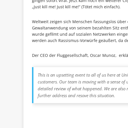
gingen sofort viral. Jetzt kam noch ein weiterer Cl
„Just kill me! Just kill me!“ (Tötet mich einfach).
Weltweit zeigen sich Menschen fassungslos über d
Gewaltanwendung von seinem bezahlten Sitz entf
wurde gefilmt und auf sozialen Netzwerken eingeste
werden auch Rassismus-Vorwürfe geäußert, da der
Der CEO der Fluggesellschaft, Oscar Munoz, erklä
This is an upsetting event to all of us here at 
customers. Our team is moving with a sense of 
detailed review of what happened. We are also r
further address and resove this situation.