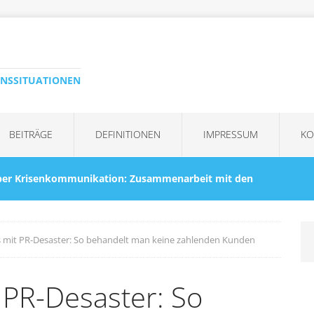
ENSSITUATIONEN
BEITRÄGE
DEFINITIONEN
IMPRESSUM
KO
ber Krisenkommunikation: Zusammenarbeit mit den
ituationen
KRISENBEWÄLTIGUNG
es mit PR-Desaster: So behandelt man keine zahlenden Kunden
nd Julia Klöckner: Der Shitstorm ist ein Sturm im
t PR-Desaster: So
KRISEN