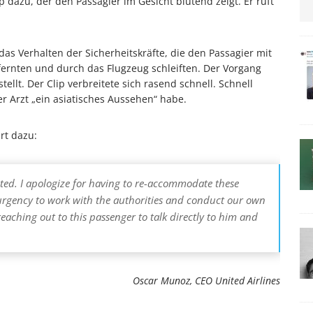
ip dazu, der den Passagier im Gesicht blutend zeigt. Er ruft
as Verhalten der Sicherheitskräfte, die den Passagier mit
ernten und durch das Flugzeug schleiften. Der Vorgang
llt. Der Clip verbreitete sich rasend schnell. Schnell
 Arzt „ein asiatisches Aussehen“ habe.
rt dazu:
United. I apologize for having to re-accommodate these
urgency to work with the authorities and conduct our own
eaching out to this passenger to talk directly to him and
Oscar Munoz, CEO United Airlines