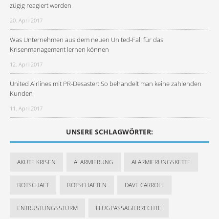
zügig reagiert werden
20. April 2017
Was Unternehmen aus dem neuen United-Fall für das
Krisenmanagement lernen können
12. April 2017
United Airlines mit PR-Desaster: So behandelt man keine zahlenden
Kunden
11. April 2017
UNSERE SCHLAGWÖRTER:
AKUTE KRISEN
ALARMIERUNG
ALARMIERUNGSKETTE
BOTSCHAFT
BOTSCHAFTEN
DAVE CARROLL
ENTRÜSTUNGSSTURM
FLUGPASSAGIERRECHTE