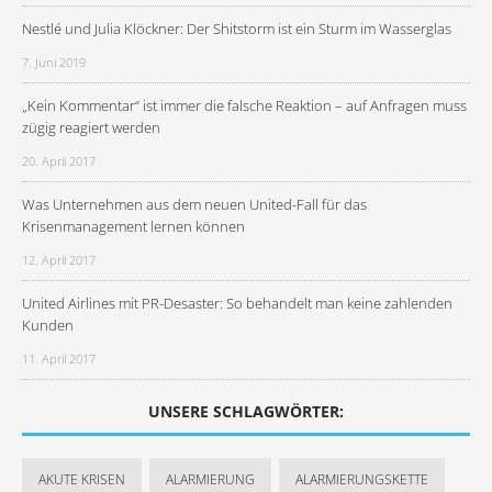
Nestlé und Julia Klöckner: Der Shitstorm ist ein Sturm im Wasserglas
7. Juni 2019
„Kein Kommentar“ ist immer die falsche Reaktion – auf Anfragen muss
zügig reagiert werden
20. April 2017
Was Unternehmen aus dem neuen United-Fall für das
Krisenmanagement lernen können
12. April 2017
United Airlines mit PR-Desaster: So behandelt man keine zahlenden
Kunden
11. April 2017
UNSERE SCHLAGWÖRTER:
AKUTE KRISEN
ALARMIERUNG
ALARMIERUNGSKETTE